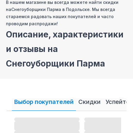
В нашем магазине вы всегда можете найти скидки
на
Снегоуборщики Парма
в Подольске
. Мы всегда
стараемся радовать наших покупателей и часто
проводим распродажи!
Описание, характеристики
и отзывы на
Снегоуборщики Парма
На сайте нашего интернет магазина мы постарались
собрать самые полные описания и технические
характеристики на
Снегоуборщики Парма
. Также вы
можете ознакомиться с отзывами покупателей
Выбор покупателей
Скидки
Успейте 
на
Снегоуборщики Парма
и оставить свой отзыв.
Снегоуборщики Парма
-
магазин
в Подольске