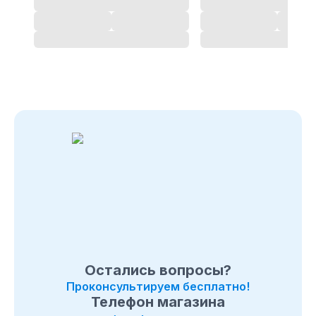
Позвоните нам по телефону магазина
в Подольске
8
(495) 108-26-32 или 8 (800) 511-73-19. Мы с
удовольствием ответим на все интересующие
вопросы о покупке товаров в
категории
Снегоуборщики Парма
. Быстрая доставка
по
в Подольске
, Московcкой области и в любой город
России.
Остались вопросы?
Проконсультируем бесплатно!
Телефон магазина