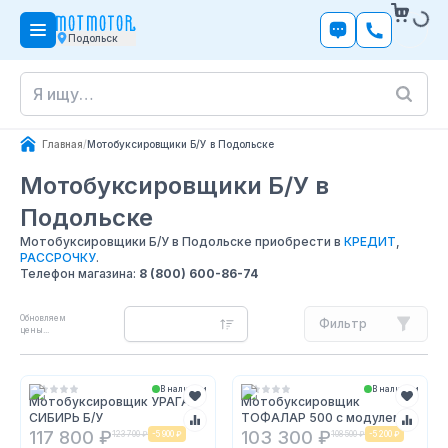
Подольск
Главная
/
Мотобуксировщики Б/У в Подольске
Мотобуксировщики Б/У
в
Подольске
Мотобуксировщики Б/У в Подольске приобрести в
КРЕДИТ
,
РАССРОЧКУ
.
Телефон магазина:
8 (800) 600-86-74
Обновляем
Фильтр
цены...
В наличии
В наличии
Мотобуксировщик УРАГАН
Мотобуксировщик
СИБИРЬ Б/У
ТОФАЛАР 500 с модулем
толкач Б/У
117 800 ₽
103 300 ₽
123 700 ₽
-
5 900 ₽
108 500 ₽
-
5 200 ₽