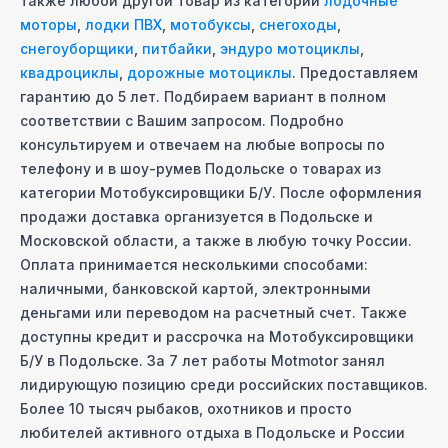
также любой другой товар из категорий
лодочные
моторы
,
лодки ПВХ
,
мотобуксы
,
снегоходы
,
снегоуборщики
,
питбайки
,
эндуро мотоциклы
,
квадроциклы
,
дорожные мотоциклы
. Предоставляем
гарантию до 5 лет. Подбираем вариант в полном
соответствии с Вашим запросом. Подробно
консультируем и отвечаем на любые вопросы по
телефону и в шоу-руме
в Подольске
о товарах из
категории
Мотобуксировщики Б/У
. После оформления
продажи доставка организуется
в Подольске
и
Московcкой области, а также в любую точку России.
Оплата принимается несколькими способами:
наличными, банковской картой, электронными
деньгами или переводом на расчетный счет. Также
доступны кредит и рассрочка на
Мотобуксировщики
Б/У
в Подольске
. За 7 лет работы Motmotor занял
лидирующую позицию среди российских поставщиков.
Более 10 тысяч рыбаков, охотников и просто
любителей активного отдыха
в Подольске
и России