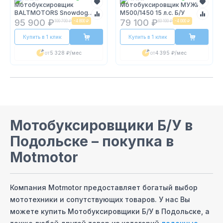
Мотобуксировщик
Мотобуксировщик МУЖИК
BALTMOTORS Snowdog
М500/1450 15 л.с. Б/У
Standard Z15 Б/У
95 900 ₽
79 100 ₽
100 700 ₽
-
4 800 ₽
83 100 ₽
-
4 000 ₽
Купить в 1 клик
Купить в 1 клик
от
5 328 ₽
/мес
от
4 395 ₽
/мес
Мотобуксировщики Б/У
в
Подольске
– покупка в
Motmotor
Компания Motmotor предоставляет богатый выбор
мототехники и сопутствующих товаров. У нас Вы
можете купить
Мотобуксировщики Б/У
в Подольске
, а