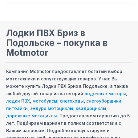
Лодки ПВХ Бриз
в
Подольске
– покупка в
Motmotor
Компания Motmotor предоставляет богатый выбор
мототехники и сопутствующих товаров. У нас Вы
можете купить
Лодки ПВХ Бриз
в Подольске
, а также
любой другой товар из категорий
лодочные моторы
,
лодки ПВХ
,
мотобуксы
,
снегоходы
,
снегоуборщики
,
питбайки
,
эндуро мотоциклы
,
квадроциклы
,
дорожные мотоциклы
. Предоставляем гарантию до 5
лет. Подбираем вариант в полном соответствии с
Вашим запросом. Подробно консультируем и
отвечаем на любые вопросы по телефону и в шоу-