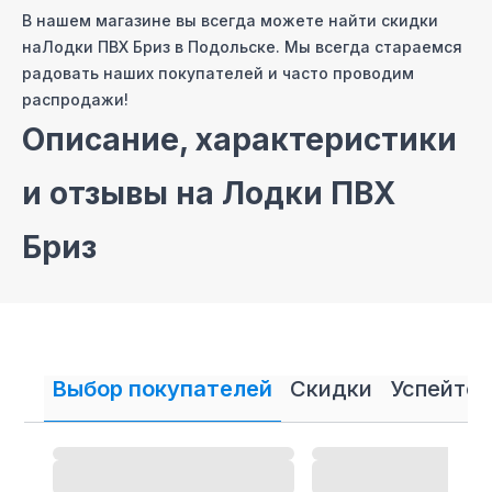
В нашем магазине вы всегда можете найти скидки
на
Лодки ПВХ Бриз
в Подольске
. Мы всегда стараемся
радовать наших покупателей и часто проводим
распродажи!
Описание, характеристики
и отзывы на
Лодки ПВХ
Бриз
На сайте нашего интернет магазина мы постарались
собрать самые полные описания и технические
характеристики на
Лодки ПВХ Бриз
. Также вы можете
ознакомиться с отзывами покупателей на
Лодки ПВХ
Выбор покупателей
Скидки
Успейте 
Бриз
и оставить свой отзыв.
Лодки ПВХ Бриз
- магазин
в
Подольске