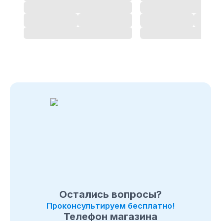
Позвоните нам по телефону магазина
в Подольске
8
(495) 108-26-32 или 8 (800) 511-73-19. Мы с
удовольствием ответим на все интересующие
вопросы о покупке товаров в категории
Лодки ПВХ
Бриз
. Быстрая доставка по
в Подольске
, Московcкой
области и в любой город России.
Остались вопросы?
Проконсультируем бесплатно!
Телефон магазина